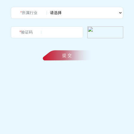
*
所属行业
*
验证码
提 交